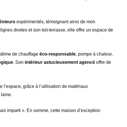
énieurs
expé
riment
é
s, t
émoignant ainsi de mon
lignes droites et son toit-terrasse, elle offre un espace de
st
è
me de chauffage
éco-responsable
, pompe à chaleur,
ogique
. Son
intérieur astucieusement agencé
offre de
e l’espace, gr
âce à
l’utilisation de matériaux
 laine.
ais imparti ». En somme, cette maison d’exception