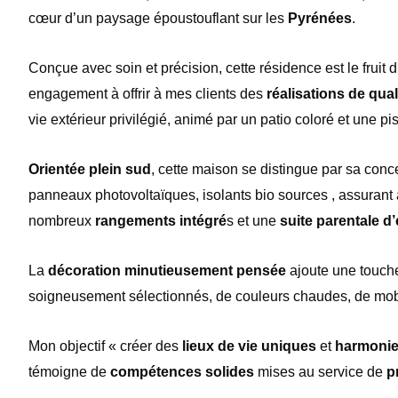
cœur d’un paysage époustouflant sur les
Pyré
n
é
es
.
Conç
ue avec soin et précision, cette résidence est le fruit
engagement
à
offrir
à
mes clients des
réalisations de qual
vie extérieur privilé
gi
é
, anim
é
par un patio color
é et une pi
Orientée plein sud
, cette maison se distingue par sa conc
panneaux photovoltaïques, isolants bio sources , assurant 
nombreux
rangements inté
gr
é
s et une
suite parentale d’
La
d
écoration minutieusement pensée
ajoute une touc
soigneusement sélectionnés, de couleurs chaudes, de mobi
Mon objectif «
cr
éer des
lieux de vie uniques
et
harmoni
témoigne de
compétences solides
mises au service de
p