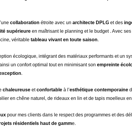
 d’une
collaboration
étroite avec un
architecte DPLG
et des
ing
ité
sup
érieure
en maîtrisant le planning et le budget . Avec ses 
scine, véritable
tableau vivant en toute saison
.
eption écologique, intégrant des matériaux performants et un sy
ainsi un confort optimal tout en minimisant son
empreinte écol
exception
.
he
chaleureuse
et
confortable
à
l’
esth
étique contemporaine
d
lier en ch
ê
ne naturel, de rideaux en lin et de tapis moelleux en
eux
pour mes clients dans le respect des programmes et des dél
rojets résidentiels haut de gamm
e.