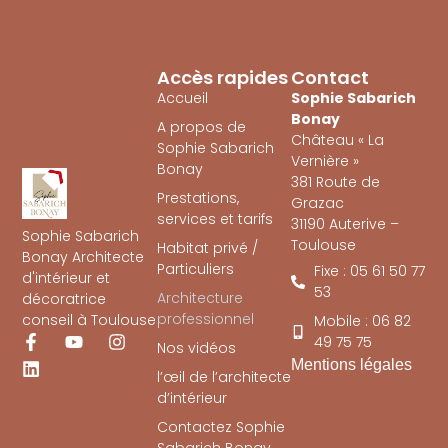
Accès rapides
Contact
Accueil
Sophie Sabarich
Bonay
A propos de
Château « La
Sophie Sabarich
Vernière »
Bonay
381 Route de
Prestations,
Grazac
services et tarifs
31190 Auterive –
Sophie Sabarich
Toulouse
Habitat privé /
Bonay Architecte
Particuliers
Fixe : 05 61 50 77
d'intérieur et
53
Architecture
décoratrice
professionnel
conseil à Toulouse
Mobile : 06 82
49 75 75
Nos vidéos
Mentions légales
l’œil de l’architecte
d’intérieur
Contactez Sophie
Sabarich Bonay