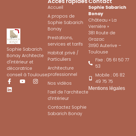
Accès rapides
Contact
Accueil
Sophie Sabarich
Bonay
A propos de
Château « La
Sophie Sabarich
Vernière »
Bonay
381 Route de
Prestations,
Grazac
services et tarifs
31190 Auterive –
Sophie Sabarich
Toulouse
Habitat privé /
Bonay Architecte
Particuliers
Fixe : 05 61 50 77
d'intérieur et
53
Architecture
décoratrice
professionnel
conseil à Toulouse
Mobile : 06 82
49 75 75
Nos vidéos
Mentions légales
l’œil de l’architecte
d’intérieur
Contactez Sophie
Sabarich Bonay